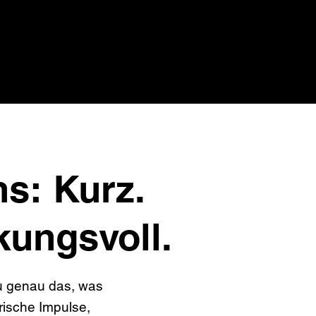
s: Kurz.
rkungsvoll.
u genau das, was
rische Impulse,