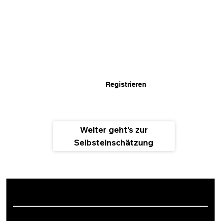
3.Die Kommunikation zu Trainings & Coachings.
Keine Weitergabe
 an unbefugte Dritte.
Anonymisierte
 Auswertungsergebnisse können in 
aggregierter Form an Partnerunternehmen gehen.
Du kannst deine Zustimmung jederzeit in den 
Account-Einstellungen
 widerrufen und deine Daten 
löschen lassen.
Registrieren
Weiter geht's zur
Selbsteinschätzung
© 2026 Munich Leadership Group GmbH & Co. KG.