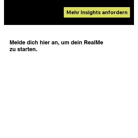
Mehr Insights anfordern
Melde dich hier an, um dein RealMe
zu starten.
Vorname
E-Mail-Adresse
Meine Hochschule
Mein Studiengang